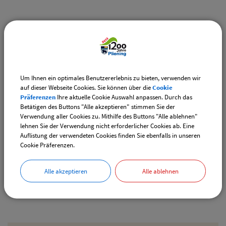
Weiterführende Links
Vereinsangebote speziell für junge Leute
Diese Vereine bieten Veranstaltungen speziell für junge
Leute an.
Um Ihnen ein optimales Benutzererlebnis zu bieten, verwenden wir
auf dieser Webseite Cookies. Sie können über die
Cookie
Downloads
Präferenzen
Ihre aktuelle Cookie Auswahl anpassen. Durch das
Betätigen des Buttons "Alle akzeptieren" stimmen Sie der
Den gewählten Termin als VCS-Kalenderdatei
Verwendung aller Cookies zu. Mithilfe des Buttons "Alle ablehnen"
downloaden
lehnen Sie der Verwendung nicht erforderlicher Cookies ab. Eine
Auflistung der verwendeten Cookies finden Sie ebenfalls in unseren
Den gewählten Termin als iCal-Kalenderdatei
Cookie Präferenzen.
downloaden
Alle akzeptieren
Alle ablehnen
Drucken