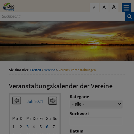
Zum Inhalt
,
zur Navigation
oder
zur Startseite
springen.
A
schließen
A
A
Sie sind hier:
Freizeit
>
Vereine
>
Vereins-Veranstaltungen
Veranstaltungskalender der Vereine
Kategorie
Juli 2024
Suchwort
Mo
Di
Mi
Do
Fr
Sa
So
1
2
3
4
5
6
7
Datum