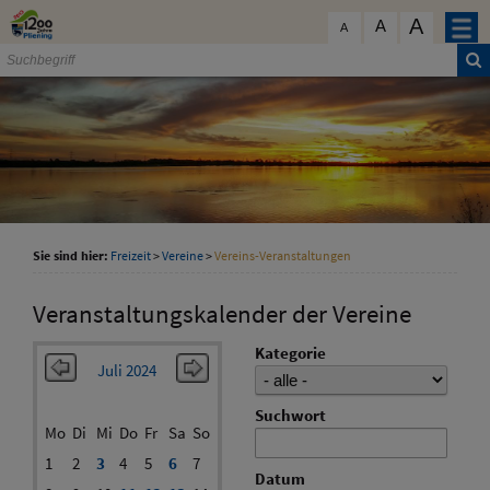
Zum Inhalt
,
zur Navigation
oder
zur Startseite
springen.
A
schließen
A
A
Sie sind hier:
Freizeit
>
Vereine
>
Vereins-Veranstaltungen
Veranstaltungskalender der Vereine
Kategorie
Juli 2024
Suchwort
Mo
Di
Mi
Do
Fr
Sa
So
1
2
3
4
5
6
7
Datum