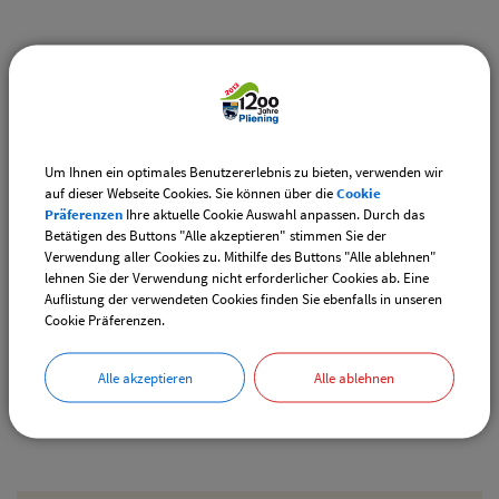
Weiterführende Links
Vereinsangebote speziell für junge Leute
Diese Vereine bieten Veranstaltungen speziell für junge
Leute an.
Um Ihnen ein optimales Benutzererlebnis zu bieten, verwenden wir
auf dieser Webseite Cookies. Sie können über die
Cookie
Downloads
Präferenzen
Ihre aktuelle Cookie Auswahl anpassen. Durch das
Betätigen des Buttons "Alle akzeptieren" stimmen Sie der
Den gewählten Termin als VCS-Kalenderdatei
Verwendung aller Cookies zu. Mithilfe des Buttons "Alle ablehnen"
downloaden
lehnen Sie der Verwendung nicht erforderlicher Cookies ab. Eine
Auflistung der verwendeten Cookies finden Sie ebenfalls in unseren
Den gewählten Termin als iCal-Kalenderdatei
Cookie Präferenzen.
downloaden
Alle akzeptieren
Alle ablehnen
Drucken