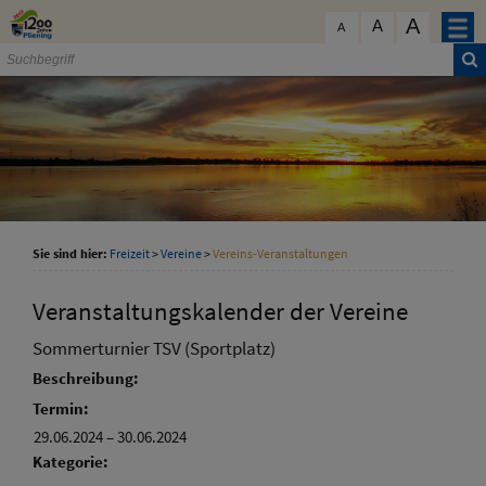
Zum Inhalt
,
zur Navigation
oder
zur Startseite
springen.
A
schließen
A
A
Sie sind hier:
Freizeit
>
Vereine
>
Vereins-Veranstaltungen
Veranstaltungskalender der Vereine
Sommerturnier TSV (Sportplatz)
Beschreibung:
Termin:
29.06.2024
–
30.06.2024
Kategorie: