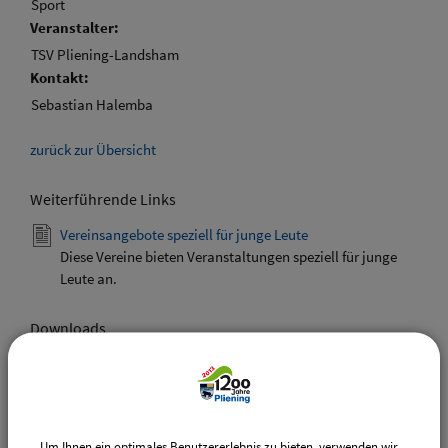
Sport
Veranstalter:
TSV Pliening-Landsham
Kontakt:
Sebastian Halemba
zurück zur Übersicht
Weiterführende Links
Vereinsangebote speziell für junge Leute
Diese Vereine bieten Veranstaltungen speziell für junge
Leute an.
Downloads
Den gewählten Termin als VCS-Kalenderdatei
downloaden
Den gewählten Termin als iCal-Kalenderdatei
downloaden
Um Ihnen ein optimales Benutzererlebnis zu bieten, verwenden wir