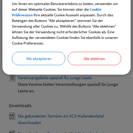
Um Ihnen ein optimales Benutzererlebnis zu bieten, verwenden wir
Termin:
auf dieser Webseite Cookies. Sie können über die
Cookie
29.06.2024 von 12:00
bis 14:00 Uhr
Präferenzen
Ihre aktuelle Cookie Auswahl anpassen. Durch das
Betätigen des Buttons "Alle akzeptieren" stimmen Sie der
Kategorie:
Verwendung aller Cookies zu. Mithilfe des Buttons "Alle ablehnen"
Sport
lehnen Sie der Verwendung nicht erforderlicher Cookies ab. Eine
Auflistung der verwendeten Cookies finden Sie ebenfalls in unseren
Cookie Präferenzen.
Alle akzeptieren
Alle ablehnen
Weiterführende Links
Vereinsangebote speziell für junge Leute
Diese Vereine bieten Veranstaltungen speziell für junge
Leute an.
Downloads
Die gefundenen Termine als VCS-Kalenderdatei
downloaden