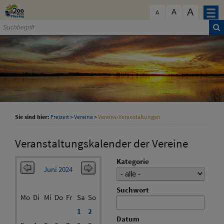
Zum Inhalt
,
zur Navigation
oder
zur Startseite
springen.
A
schließen
A
A
Sie sind hier:
Freizeit
>
Vereine
>
Vereins-Veranstaltungen
Veranstaltungskalender der Vereine
Kategorie
Juni 2024
Suchwort
Mo
Di
Mi
Do
Fr
Sa
So
1
2
Datum