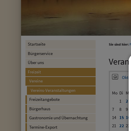
Startseite
Sie sind hier:
F
Bürgerservice
Veran
Über uns
Freizeit
Okto
Vereine
Vereins-Veranstaltungen
Mo
Di
Mi
Freizeitangebote
1
2
Bürgerhaus
7
8
9
14
15
16
Gastronomie und Übernachtung
21
22
23
Termine-Export