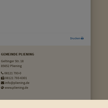
Drucken
GEMEINDE PLIENING
Geltinger Str. 18
85652 Pliening
08121 793-0
08121 793-6301
info@pliening.de
www.pliening.de