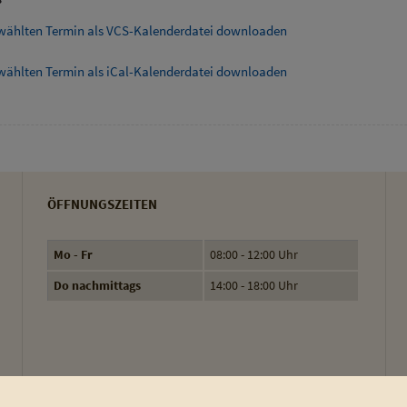
wählten Termin als VCS-Kalenderdatei downloaden
wählten Termin als iCal-Kalenderdatei downloaden
ÖFFNUNGSZEITEN
Mo - Fr
08:00 - 12:00 Uhr
Do nachmittags
14:00 - 18:00 Uhr