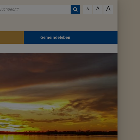
A
A
A
Gemeindeleben