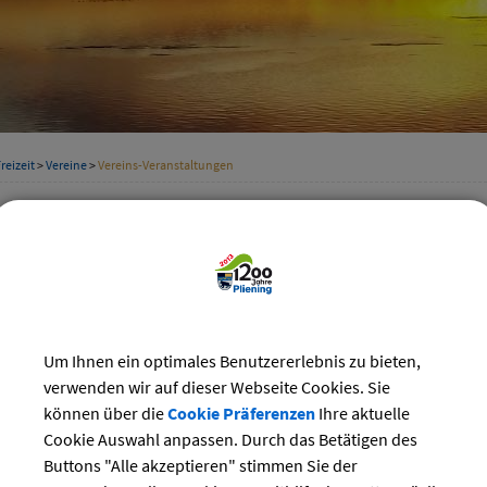
reizeit
>
Vereine
>
Vereins-Veranstaltungen
staltungskalender der Vereine
Kategorie
ber 2024
Suchwort
Do
Fr
Sa
So
Um Ihnen ein optimales Benutzererlebnis zu bieten,
3
4
5
6
verwenden wir auf dieser Webseite Cookies. Sie
Datum
10
11
12
13
können über die
Cookie Präferenzen
Ihre aktuelle
17
18
19
20
Cookie Auswahl anpassen. Durch das Betätigen des
bis:
Buttons "Alle akzeptieren" stimmen Sie der
24
25
26
27