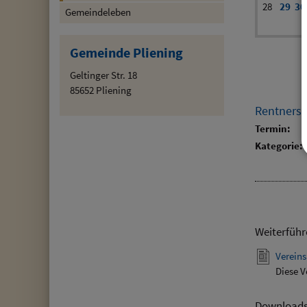
28
29
30
Gemeindeleben
Gemeinde Pliening
Geltinger Str. 18
85652 Pliening
Rentners
Termin:
Kategorie:
Weiterführ
Vereins
Diese V
Download