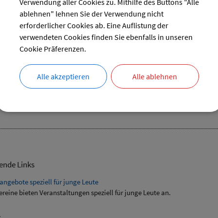
Verwendung aller Cookies zu. Mithilfe des Buttons "Alle
31
ablehnen" lehnen Sie der Verwendung nicht
reset
erforderlicher Cookies ab. Eine Auflistung der
verwendeten Cookies finden Sie ebenfalls in unseren
Cookie Präferenzen.
Alle akzeptieren
Alle ablehnen
tammtisch
02.10.2024 von 14:00
bis 16:00 Uhr
Senioren
ende Links
angebote speziell für junge Leute
ereine bieten Veranstaltungen speziell für junge Leute an.
s