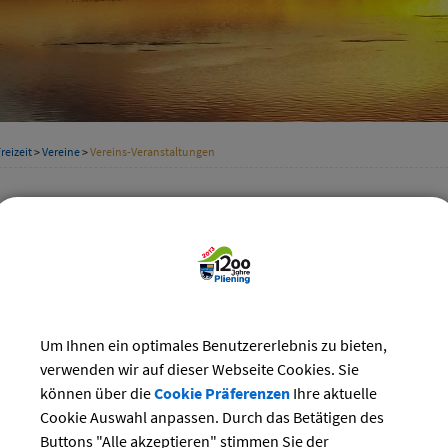
reizeit
>
Vereine
>
Vereins-Veranstaltungen
staltungskalender der Vereine
Kategorie
ber 2024
Suchwort
Do
Fr
Sa
So
Um Ihnen ein optimales Benutzererlebnis zu bieten,
3
4
5
6
Datum
verwenden wir auf dieser Webseite Cookies. Sie
10
11
12
13
können über die
Cookie Präferenzen
Ihre aktuelle
17
18
19
20
Cookie Auswahl anpassen. Durch das Betätigen des
bis:
24
25
26
27
Buttons "Alle akzeptieren" stimmen Sie der