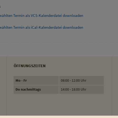
s
wählten Termin als VCS-Kalenderdatei downloaden
wählten Termin als iCal-Kalenderdatei downloaden
ÖFFNUNGSZEITEN
Mo - Fr
08:00 - 12:00 Uhr
Do nachmittags
14:00 - 18:00 Uhr