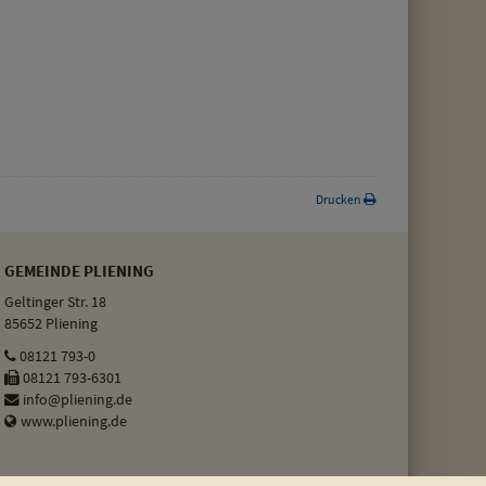
Drucken
GEMEINDE PLIENING
Geltinger Str. 18
85652 Pliening
08121 793-0
08121 793-6301
info@pliening.de
www.pliening.de