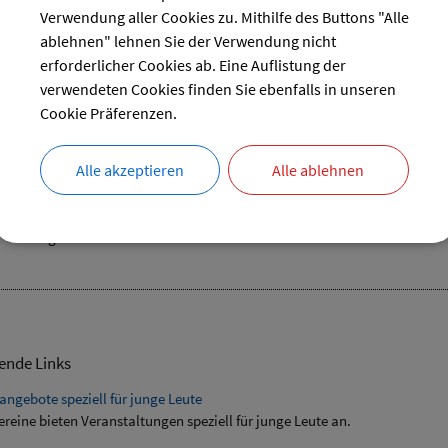
31
Verwendung aller Cookies zu. Mithilfe des Buttons "Alle
ablehnen" lehnen Sie der Verwendung nicht
reset
erforderlicher Cookies ab. Eine Auflistung der
verwendeten Cookies finden Sie ebenfalls in unseren
Cookie Präferenzen.
uptversammlung VdK mit Neuwahlen
Alle akzeptieren
Alle ablehnen
19.10.2024 von 14:00
bis 18:00 Uhr
Verschiedenes
Bürgerstüberl
ende Links
angebote speziell für junge Leute
ereine bieten Veranstaltungen speziell für junge Leute an.