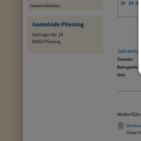
28
29
30
Gemeindeleben
Gemeinde Pliening
Geltinger Str. 18
85652 Pliening
Jahresha
Termin:
Kategorie:
Ort:
Weiterführ
Vereins
Diese V