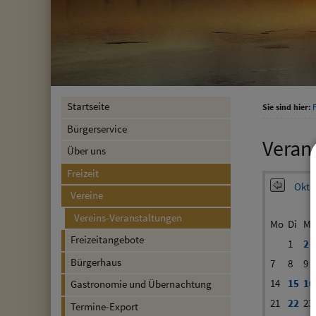
Startseite
Sie sind hier:
F
Bürgerservice
Veran
Über uns
Freizeit
Okto
Vereine
Vereins-Veranstaltungen
Mo
Di
Mi
Freizeitangebote
1
2
Bürgerhaus
7
8
9
14
15
16
Gastronomie und Übernachtung
21
22
23
Termine-Export