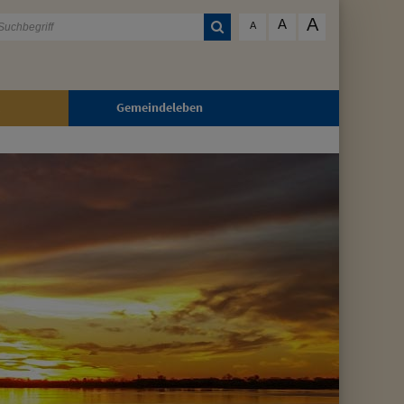
A
A
A
Gemeindeleben