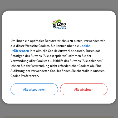
Weiterführende Links
Vereinsangebote speziell für junge Leute
Diese Vereine bieten Veranstaltungen speziell für junge
Leute an.
Um Ihnen ein optimales Benutzererlebnis zu bieten, verwenden wir
auf dieser Webseite Cookies. Sie können über die
Cookie
Downloads
Präferenzen
Ihre aktuelle Cookie Auswahl anpassen. Durch das
Betätigen des Buttons "Alle akzeptieren" stimmen Sie der
Den gewählten Termin als VCS-Kalenderdatei
Verwendung aller Cookies zu. Mithilfe des Buttons "Alle ablehnen"
downloaden
lehnen Sie der Verwendung nicht erforderlicher Cookies ab. Eine
Auflistung der verwendeten Cookies finden Sie ebenfalls in unseren
Den gewählten Termin als iCal-Kalenderdatei
Cookie Präferenzen.
downloaden
Alle akzeptieren
Alle ablehnen
Drucken