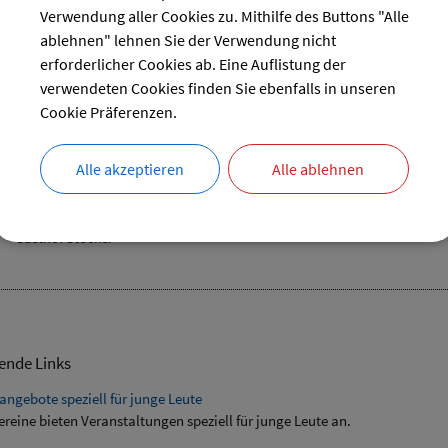
31
Verwendung aller Cookies zu. Mithilfe des Buttons "Alle
ablehnen" lehnen Sie der Verwendung nicht
reset
erforderlicher Cookies ab. Eine Auflistung der
verwendeten Cookies finden Sie ebenfalls in unseren
Cookie Präferenzen.
hafkopf-Lernen
Alle akzeptieren
Alle ablehnen
16.10.2024 von 19:00
bis 21:00 Uhr
Verschiedenes
Gasthof Stocker
ende Links
angebote speziell für junge Leute
ereine bieten Veranstaltungen speziell für junge Leute an.