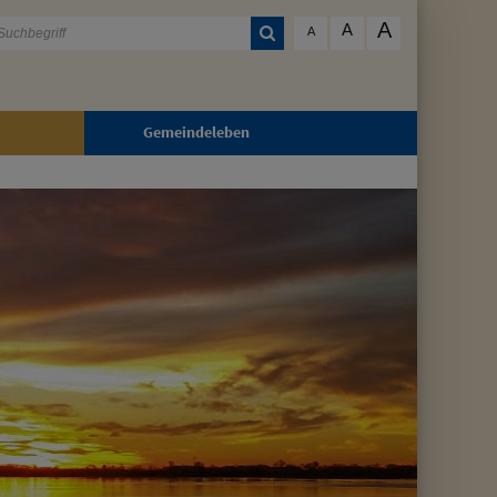
A
A
A
Gemeindeleben