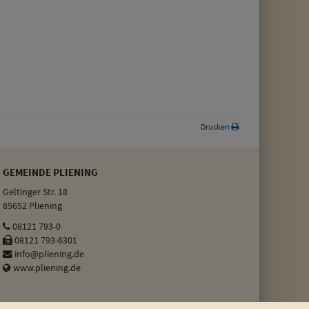
Drucken
GEMEINDE PLIENING
Geltinger Str. 18
85652 Pliening
08121 793-0
08121 793-6301
info@pliening.de
www.pliening.de