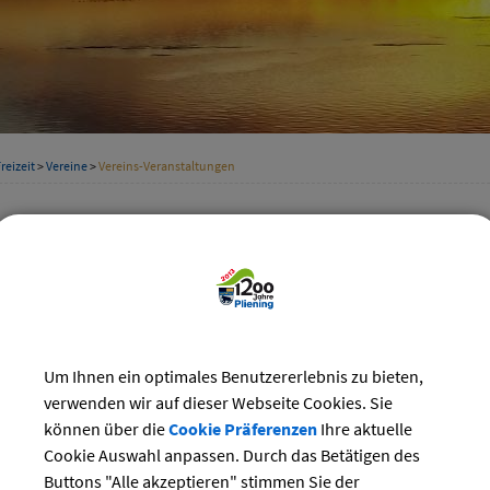
reizeit
>
Vereine
>
Vereins-Veranstaltungen
staltungskalender der Vereine
Kategorie
ber 2024
Suchwort
Do
Fr
Sa
So
Um Ihnen ein optimales Benutzererlebnis zu bieten,
3
4
5
6
Datum
verwenden wir auf dieser Webseite Cookies. Sie
10
11
12
13
können über die
Cookie Präferenzen
Ihre aktuelle
17
18
19
20
Cookie Auswahl anpassen. Durch das Betätigen des
bis:
24
25
26
27
Buttons "Alle akzeptieren" stimmen Sie der