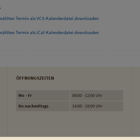
s
wählten Termin als VCS-Kalenderdatei downloaden
wählten Termin als iCal-Kalenderdatei downloaden
ÖFFNUNGSZEITEN
Mo - Fr
08:00 - 12:00 Uhr
Do nachmittags
14:00 - 18:00 Uhr