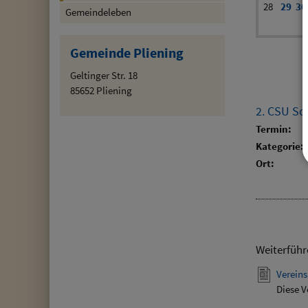
28
29
30
Gemeindeleben
Gemeinde Pliening
Geltinger Str. 18
85652 Pliening
2. CSU Sc
Termin:
Kategorie:
Ort:
Weiterführ
Vereins
Diese V