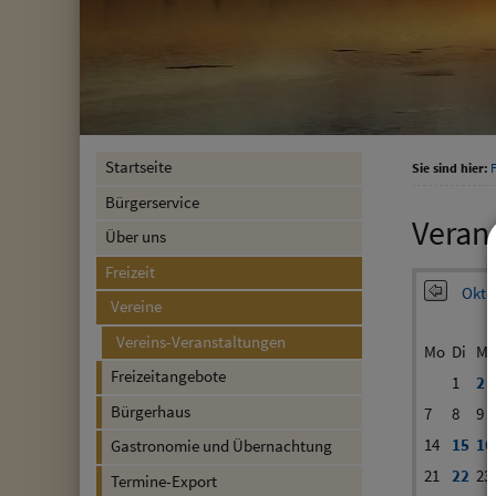
Startseite
Sie sind hier:
F
Bürgerservice
Veran
Über uns
Freizeit
Okto
Vereine
Vereins-Veranstaltungen
Mo
Di
Mi
Freizeitangebote
1
2
Bürgerhaus
7
8
9
14
15
16
Gastronomie und Übernachtung
21
22
23
Termine-Export