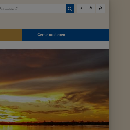
A
A
A
Gemeindeleben