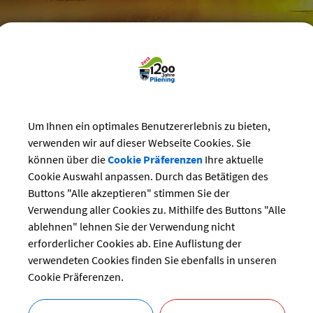
reizeit
>
Vereine
>
Vereins-Veranstaltungen
Um Ihnen ein optimales Benutzererlebnis zu bieten,
staltungskalender der Vereine
verwenden wir auf dieser Webseite Cookies. Sie
können über die
Cookie Präferenzen
Ihre aktuelle
und Kirtahutschn
Cookie Auswahl anpassen. Durch das Betätigen des
Buttons "Alle akzeptieren" stimmen Sie der
ng:
Verwendung aller Cookies zu. Mithilfe des Buttons "Alle
20.10.2024
ablehnen" lehnen Sie der Verwendung nicht
Feste und Feiern
erforderlicher Cookies ab. Eine Auflistung der
r:
Trachtenverein
verwendeten Cookies finden Sie ebenfalls in unseren
Andreas Obermaier
Cookie Präferenzen.
bersicht