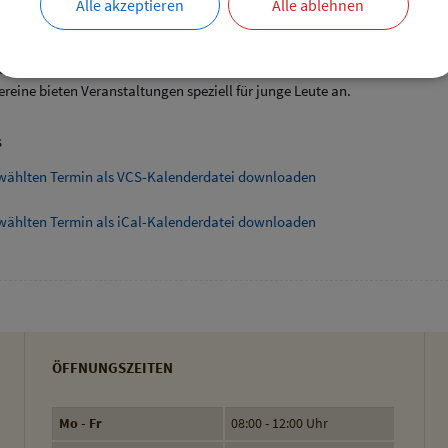
Alle akzeptieren
Alle ablehnen
ende Links
angebote speziell für junge Leute
ereine bieten Veranstaltungen speziell für junge Leute an.
s
wählten Termin als VCS-Kalenderdatei downloaden
wählten Termin als iCal-Kalenderdatei downloaden
ÖFFNUNGSZEITEN
Mo - Fr
08:00 - 12:00 Uhr