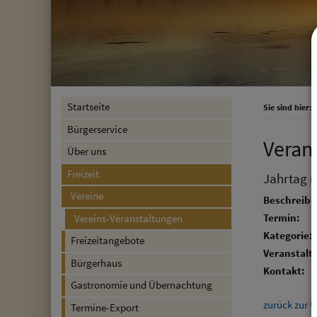
Startseite
Sie sind hier:
F
Bürgerservice
Veran
Über uns
Freizeit
Jahrtag 
Vereine
Beschreibu
Termin:
Vereins-Veranstaltungen
Kategorie:
Freizeitangebote
Veranstalte
Bürgerhaus
Kontakt:
Gastronomie und Übernachtung
zurück zur Ü
Termine-Export