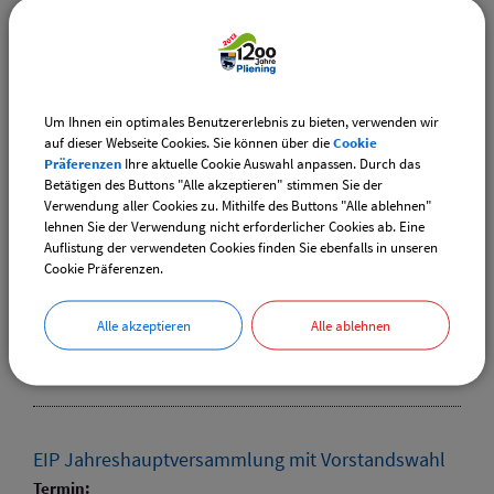
20.10.2024
Kategorie:
Feste und Feiern
Um Ihnen ein optimales Benutzererlebnis zu bieten, verwenden wir
auf dieser Webseite Cookies. Sie können über die
Cookie
Präferenzen
Ihre aktuelle Cookie Auswahl anpassen. Durch das
4. EIP-Familien-Event - Der Kasperl kommt
Betätigen des Buttons "Alle akzeptieren" stimmen Sie der
Verwendung aller Cookies zu. Mithilfe des Buttons "Alle ablehnen"
Termin:
lehnen Sie der Verwendung nicht erforderlicher Cookies ab. Eine
20.10.2024 von 15:00
bis 18:00 Uhr
Auflistung der verwendeten Cookies finden Sie ebenfalls in unseren
Kategorie:
Cookie Präferenzen.
Familien
Ort:
Alle akzeptieren
Alle ablehnen
Familienland Pliening
EIP Jahreshauptversammlung mit Vorstandswahl
Termin: