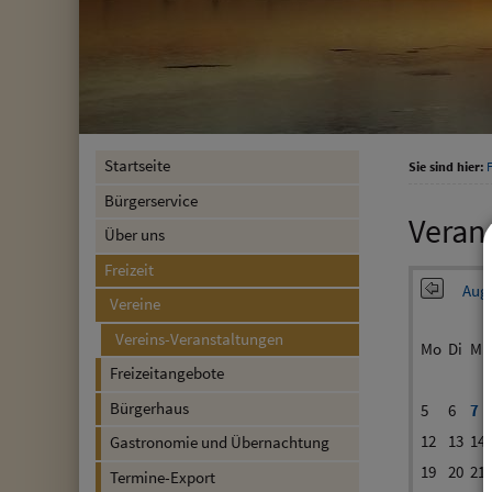
Startseite
Sie sind hier:
F
Bürgerservice
Veran
Über uns
Freizeit
Augu
Vereine
Vereins-Veranstaltungen
Mo
Di
Mi
Freizeitangebote
Bürgerhaus
5
6
7
12
13
14
Gastronomie und Übernachtung
19
20
21
Termine-Export