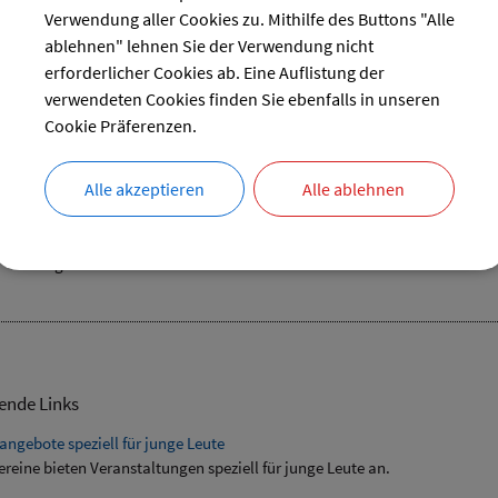
29
30
31
Verwendung aller Cookies zu. Mithilfe des Buttons "Alle
ablehnen" lehnen Sie der Verwendung nicht
reset
erforderlicher Cookies ab. Eine Auflistung der
verwendeten Cookies finden Sie ebenfalls in unseren
Cookie Präferenzen.
Workshop
Alle akzeptieren
Alle ablehnen
08.08.2024 von 09:00
bis 15:00 Uhr
Jugend
im Jugendraum
ende Links
angebote speziell für junge Leute
ereine bieten Veranstaltungen speziell für junge Leute an.