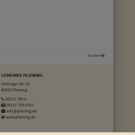
Drucken
GEMEINDE PLIENING
Geltinger Str. 18
85652 Pliening
08121 793-0
08121 793-6301
info@pliening.de
www.pliening.de