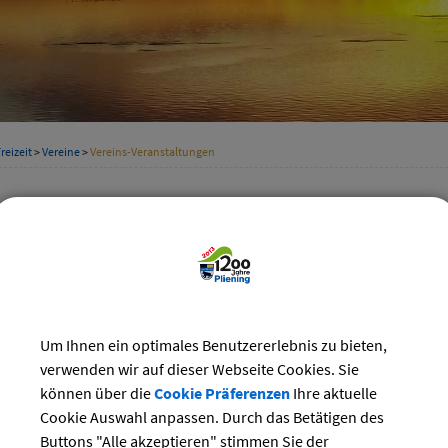
reizeit
>
Vereine
>
Vereins-Veranstaltungen
staltungskalender der Vereine
Kategorie
st 2024
Suchwort
Do
Fr
Sa
So
Um Ihnen ein optimales Benutzererlebnis zu bieten,
1
2
3
4
Datum
verwenden wir auf dieser Webseite Cookies. Sie
8
9
10
11
können über die
Cookie Präferenzen
Ihre aktuelle
15
16
17
18
Cookie Auswahl anpassen. Durch das Betätigen des
bis:
22
23
24
25
Buttons "Alle akzeptieren" stimmen Sie der