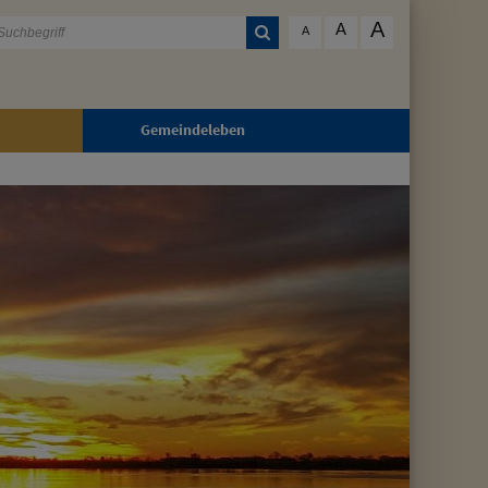
A
A
A
Gemeindeleben