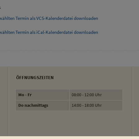
s
wählten Termin als VCS-Kalenderdatei downloaden
wählten Termin als iCal-Kalenderdatei downloaden
ÖFFNUNGSZEITEN
Mo - Fr
08:00 - 12:00 Uhr
Do nachmittags
14:00 - 18:00 Uhr