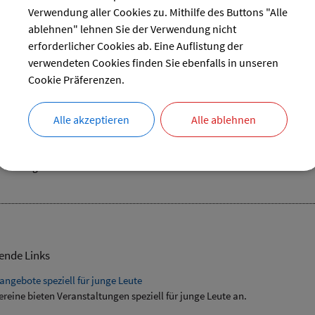
29
30
31
Verwendung aller Cookies zu. Mithilfe des Buttons "Alle
ablehnen" lehnen Sie der Verwendung nicht
reset
erforderlicher Cookies ab. Eine Auflistung der
verwendeten Cookies finden Sie ebenfalls in unseren
Cookie Präferenzen.
Alle akzeptieren
Alle ablehnen
15.08.2024
Kirche
Pfarrgarten
ende Links
angebote speziell für junge Leute
ereine bieten Veranstaltungen speziell für junge Leute an.