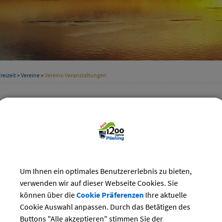
reizeit
>
Vereine
>
Vereins-Veranstaltungen
staltungskalender der Vereine
Kategorie
st 2024
Suchwort
Do
Fr
Sa
So
Um Ihnen ein optimales Benutzererlebnis zu bieten,
1
2
3
4
Datum
verwenden wir auf dieser Webseite Cookies. Sie
8
9
10
11
können über die
Cookie Präferenzen
Ihre aktuelle
15
16
17
18
Cookie Auswahl anpassen. Durch das Betätigen des
bis:
22
23
24
25
Buttons "Alle akzeptieren" stimmen Sie der