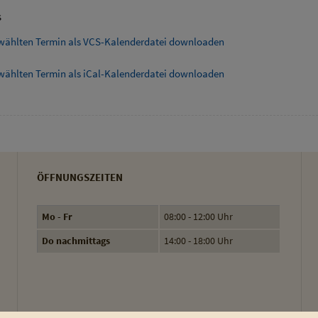
s
wählten Termin als VCS-Kalenderdatei downloaden
wählten Termin als iCal-Kalenderdatei downloaden
ÖFFNUNGSZEITEN
Mo - Fr
08:00 - 12:00 Uhr
Do nachmittags
14:00 - 18:00 Uhr