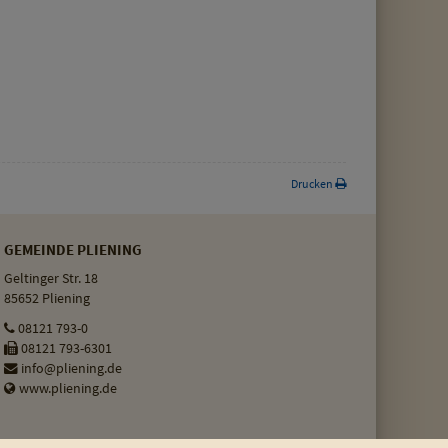
Drucken
GEMEINDE PLIENING
Geltinger Str. 18
85652 Pliening
08121 793-0
08121 793-6301
info@pliening.de
www.pliening.de