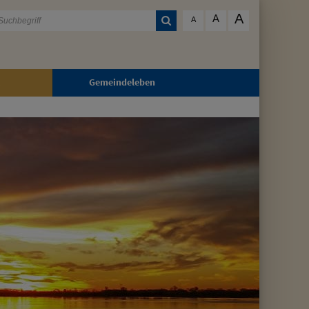
A
A
A
Gemeindeleben