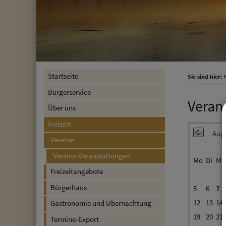
Startseite
Sie sind hier:
F
Bürgerservice
Veran
Über uns
Freizeit
Augu
Vereine
Vereins-Veranstaltungen
Mo
Di
Mi
Freizeitangebote
Bürgerhaus
5
6
7
12
13
14
Gastronomie und Übernachtung
19
20
21
Termine-Export