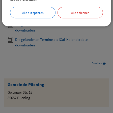
Leute an.
Alle akzeptieren
Alle ablehnen
Downloads
Die gefundenen Termine als VCS-Kalenderdatei
downloaden
Die gefundenen Termine als iCal-Kalenderdatei
downloaden
Drucken
Gemeinde Pliening
Geltinger Str. 18
85652 Pliening