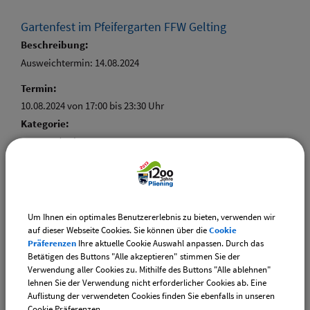
Gartenfest im Pfeifergarten FFW Gelting
Beschreibung:
Ausweichtermin: 14.08.2024
Termin:
10.08.2024 von 17:00
bis 23:30 Uhr
Kategorie:
Feste und Feiern
Ort:
Pfeifergarten
Um Ihnen ein optimales Benutzererlebnis zu bieten, verwenden wir
auf dieser Webseite Cookies. Sie können über die
Cookie
Präferenzen
Ihre aktuelle Cookie Auswahl anpassen. Durch das
Betätigen des Buttons "Alle akzeptieren" stimmen Sie der
Weiterführende Links
Verwendung aller Cookies zu. Mithilfe des Buttons "Alle ablehnen"
lehnen Sie der Verwendung nicht erforderlicher Cookies ab. Eine
Vereinsangebote speziell für junge Leute
Auflistung der verwendeten Cookies finden Sie ebenfalls in unseren
Diese Vereine bieten Veranstaltungen speziell für junge
Cookie Präferenzen.