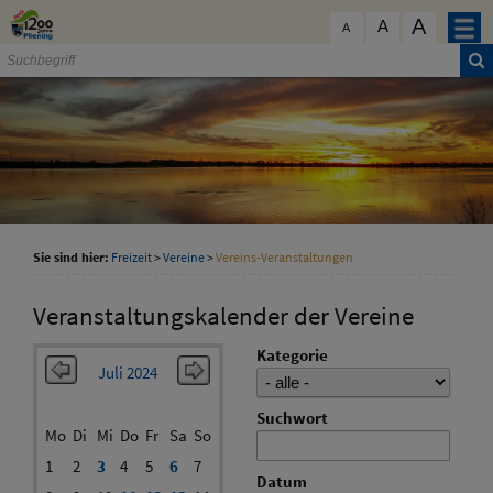
Zum Inhalt
,
zur Navigation
oder
zur Startseite
springen.
A
schließen
A
A
Sie sind hier:
Freizeit
>
Vereine
>
Vereins-Veranstaltungen
Veranstaltungskalender der Vereine
Kategorie
Juli 2024
Suchwort
Mo
Di
Mi
Do
Fr
Sa
So
1
2
3
4
5
6
7
Datum