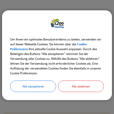
Weiterführende Links
Vereinsangebote speziell für junge Leute
Diese Vereine bieten Veranstaltungen speziell für junge
Leute an.
Um Ihnen ein optimales Benutzererlebnis zu bieten, verwenden wir
auf dieser Webseite Cookies. Sie können über die
Cookie
Downloads
Präferenzen
Ihre aktuelle Cookie Auswahl anpassen. Durch das
Betätigen des Buttons "Alle akzeptieren" stimmen Sie der
Den gewählten Termin als VCS-Kalenderdatei
Verwendung aller Cookies zu. Mithilfe des Buttons "Alle ablehnen"
downloaden
lehnen Sie der Verwendung nicht erforderlicher Cookies ab. Eine
Auflistung der verwendeten Cookies finden Sie ebenfalls in unseren
Den gewählten Termin als iCal-Kalenderdatei
Cookie Präferenzen.
downloaden
Alle akzeptieren
Alle ablehnen
Drucken