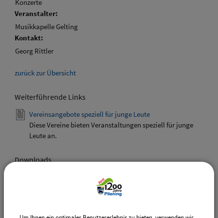
Konzerte
Veranstalter:
Musikkapelle Gelting
Kontakt:
Georg Rittler
zurück zur Übersicht
Weiterführende Links
Vereinsangebote speziell für junge Leute
Diese Vereine bieten Veranstaltungen speziell für junge
Leute an.
Downloads
Den gewählten Termin als VCS-Kalenderdatei
downloaden
Den gewählten Termin als iCal-Kalenderdatei
downloaden
Um Ihnen ein optimales Benutzererlebnis zu bieten, verwenden wir