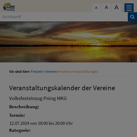
Zum Inhalt
,
zur Navigation
oder
zur Startseite
springen.
A
schließen
A
A
Sie sind hier:
Freizeit
>
Vereine
>
Vereins-Veranstaltungen
Veranstaltungskalender der Vereine
Volksfesteinzug Poing MKG
Beschreibung:
Termin:
12.07.2024 von 18:00
bis 20:00 Uhr
Kategorie: