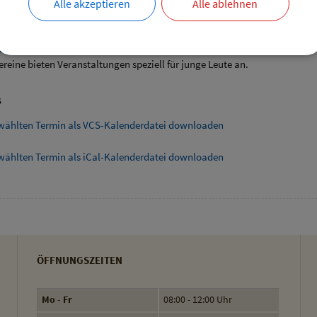
Alle akzeptieren
Alle ablehnen
ende Links
angebote speziell für junge Leute
ereine bieten Veranstaltungen speziell für junge Leute an.
s
wählten Termin als VCS-Kalenderdatei downloaden
wählten Termin als iCal-Kalenderdatei downloaden
ÖFFNUNGSZEITEN
Mo - Fr
08:00 - 12:00 Uhr