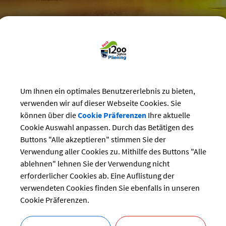
reizeit
>
Vereine
>
Vereins-Veranstaltungen
Um Ihnen ein optimales Benutzererlebnis zu bieten,
staltungskalender der Vereine
verwenden wir auf dieser Webseite Cookies. Sie
können über die
Cookie Präferenzen
Ihre aktuelle
tammtisch
Cookie Auswahl anpassen. Durch das Betätigen des
Buttons "Alle akzeptieren" stimmen Sie der
ng:
Verwendung aller Cookies zu. Mithilfe des Buttons "Alle
07.08.2024 von 14:00
bis 16:00 Uhr
ablehnen" lehnen Sie der Verwendung nicht
Senioren
erforderlicher Cookies ab. Eine Auflistung der
Vereinsheim
verwendeten Cookies finden Sie ebenfalls in unseren
r:
SG Ottersberg
Cookie Präferenzen.
bersicht