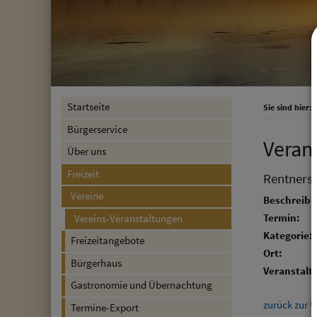
Startseite
Sie sind hier:
F
Bürgerservice
Veran
Über uns
Freizeit
Rentners
Vereine
Beschreibu
Termin:
Vereins-Veranstaltungen
Kategorie:
Freizeitangebote
Ort:
Bürgerhaus
Veranstalte
Gastronomie und Übernachtung
zurück zur Ü
Termine-Export