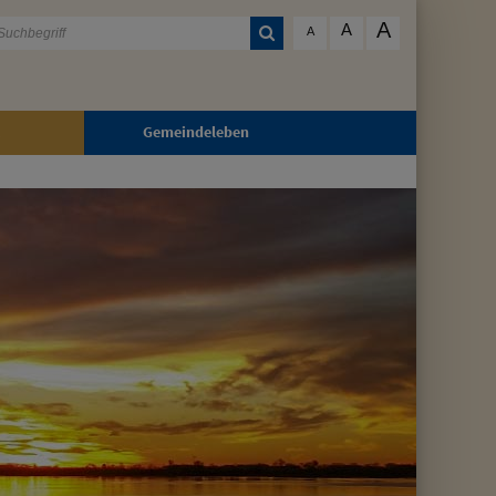
A
A
A
Gemeindeleben