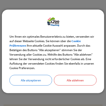
Weiterführende Links
Vereinsangebote speziell für junge Leute
Diese Vereine bieten Veranstaltungen speziell für junge
Leute an.
Um Ihnen ein optimales Benutzererlebnis zu bieten, verwenden wir
auf dieser Webseite Cookies. Sie können über die
Cookie
Downloads
Präferenzen
Ihre aktuelle Cookie Auswahl anpassen. Durch das
Betätigen des Buttons "Alle akzeptieren" stimmen Sie der
Den gewählten Termin als VCS-Kalenderdatei
Verwendung aller Cookies zu. Mithilfe des Buttons "Alle ablehnen"
downloaden
lehnen Sie der Verwendung nicht erforderlicher Cookies ab. Eine
Auflistung der verwendeten Cookies finden Sie ebenfalls in unseren
Den gewählten Termin als iCal-Kalenderdatei
Cookie Präferenzen.
downloaden
Alle akzeptieren
Alle ablehnen
Drucken