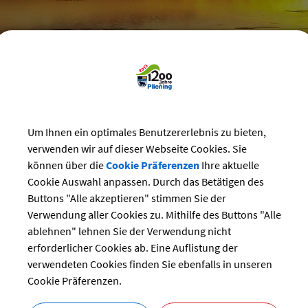
reizeit
>
Vereine
>
Vereins-Veranstaltungen
Um Ihnen ein optimales Benutzererlebnis zu bieten,
staltungskalender der Vereine
verwenden wir auf dieser Webseite Cookies. Sie
können über die
Cookie Präferenzen
Ihre aktuelle
rfest FFW Landsham
Cookie Auswahl anpassen. Durch das Betätigen des
ng:
Buttons "Alle akzeptieren" stimmen Sie der
03.08.2024 von 14:00
bis 18:00 Uhr
Verwendung aller Cookies zu. Mithilfe des Buttons "Alle
Feste und Feiern
ablehnen" lehnen Sie der Verwendung nicht
Dorfplatz Landsham
erforderlicher Cookies ab. Eine Auflistung der
r:
verwendeten Cookies finden Sie ebenfalls in unseren
FFW Landsham
Cookie Präferenzen.
Hr. Hornburger