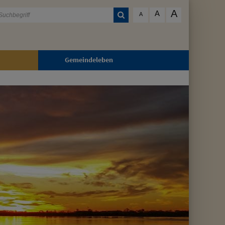
A
A
A
Gemeindeleben