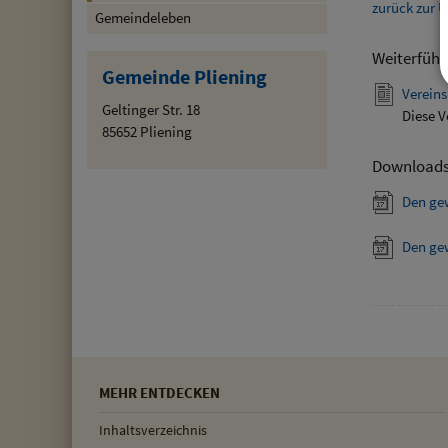
zurück zur Ü
Gemeindeleben
Weiterführ
Gemeinde Pliening
Vereins
Geltinger Str. 18
Diese V
85652 Pliening
Download
Den ge
Den ge
MEHR ENTDECKEN
Inhaltsverzeichnis