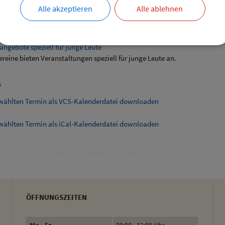
bersicht
Alle akzeptieren
Alle ablehnen
ende Links
angebote speziell für junge Leute
ereine bieten Veranstaltungen speziell für junge Leute an.
s
wählten Termin als VCS-Kalenderdatei downloaden
wählten Termin als iCal-Kalenderdatei downloaden
ÖFFNUNGSZEITEN