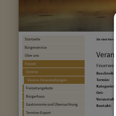
Startseite
Sie sind hier:
F
Bürgerservice
Veran
Über uns
Freizeit
Feuerweh
Vereine
Beschreibu
Termin:
Vereins-Veranstaltungen
Kategorie:
Freizeitangebote
Ort:
Bürgerhaus
Veranstalte
Gastronomie und Übernachtung
Kontakt:
Termine-Export