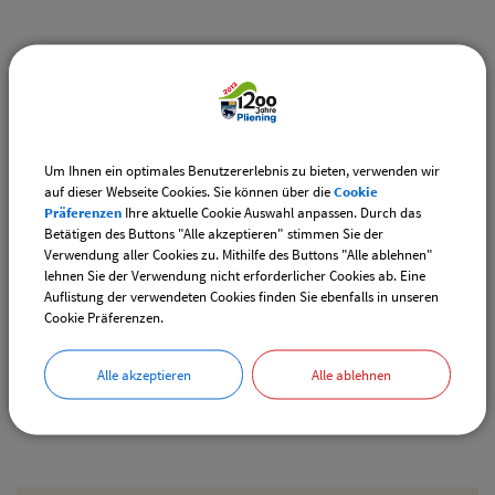
Weiterführende Links
Vereinsangebote speziell für junge Leute
Diese Vereine bieten Veranstaltungen speziell für junge
Leute an.
Um Ihnen ein optimales Benutzererlebnis zu bieten, verwenden wir
auf dieser Webseite Cookies. Sie können über die
Cookie
Downloads
Präferenzen
Ihre aktuelle Cookie Auswahl anpassen. Durch das
Betätigen des Buttons "Alle akzeptieren" stimmen Sie der
Den gewählten Termin als VCS-Kalenderdatei
Verwendung aller Cookies zu. Mithilfe des Buttons "Alle ablehnen"
downloaden
lehnen Sie der Verwendung nicht erforderlicher Cookies ab. Eine
Auflistung der verwendeten Cookies finden Sie ebenfalls in unseren
Den gewählten Termin als iCal-Kalenderdatei
Cookie Präferenzen.
downloaden
Alle akzeptieren
Alle ablehnen
Drucken