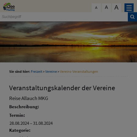
Zum Inhalt
,
zur Navigation
oder
zur Startseite
springen.
A
schließen
A
A
Sie sind hier:
Freizeit
>
Vereine
>
Vereins-Veranstaltungen
Veranstaltungskalender der Vereine
Reise Allauch MKG
Beschreibung:
Termin:
28.08.2024
–
31.08.2024
Kategorie: