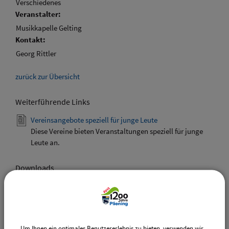
Verschiedenes
Veranstalter:
Musikkapelle Gelting
Kontakt:
Georg Rittler
zurück zur Übersicht
Weiterführende Links
Vereinsangebote speziell für junge Leute
Diese Vereine bieten Veranstaltungen speziell für junge
Leute an.
Downloads
Den gewählten Termin als VCS-Kalenderdatei
downloaden
Den gewählten Termin als iCal-Kalenderdatei
downloaden
Um Ihnen ein optimales Benutzererlebnis zu bieten, verwenden wir