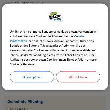
Weiterführende Links
Vereinsangebote speziell für junge Leute
Diese Vereine bieten Veranstaltungen speziell für junge
Leute an.
Um Ihnen ein optimales Benutzererlebnis zu bieten, verwenden wir
Downloads
auf dieser Webseite Cookies. Sie können über die
Cookie
Präferenzen
Ihre aktuelle Cookie Auswahl anpassen. Durch das
Den gewählten Termin als VCS-Kalenderdatei
Betätigen des Buttons "Alle akzeptieren" stimmen Sie der
downloaden
Verwendung aller Cookies zu. Mithilfe des Buttons "Alle ablehnen"
lehnen Sie der Verwendung nicht erforderlicher Cookies ab. Eine
Den gewählten Termin als iCal-Kalenderdatei
Auflistung der verwendeten Cookies finden Sie ebenfalls in unseren
downloaden
Cookie Präferenzen.
Alle akzeptieren
Alle ablehnen
Drucken
Gemeinde Pliening
Geltinger Str. 18