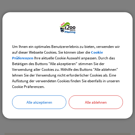
Weiterführende Links
Vereinsangebote speziell für junge Leute
Diese Vereine bieten Veranstaltungen speziell für junge
Leute an.
Um Ihnen ein optimales Benutzererlebnis zu bieten, verwenden wir
auf dieser Webseite Cookies. Sie können über die
Cookie
Downloads
Präferenzen
Ihre aktuelle Cookie Auswahl anpassen. Durch das
Betätigen des Buttons "Alle akzeptieren" stimmen Sie der
Den gewählten Termin als VCS-Kalenderdatei
Verwendung aller Cookies zu. Mithilfe des Buttons "Alle ablehnen"
downloaden
lehnen Sie der Verwendung nicht erforderlicher Cookies ab. Eine
Auflistung der verwendeten Cookies finden Sie ebenfalls in unseren
Den gewählten Termin als iCal-Kalenderdatei
Cookie Präferenzen.
downloaden
Alle akzeptieren
Alle ablehnen
Drucken