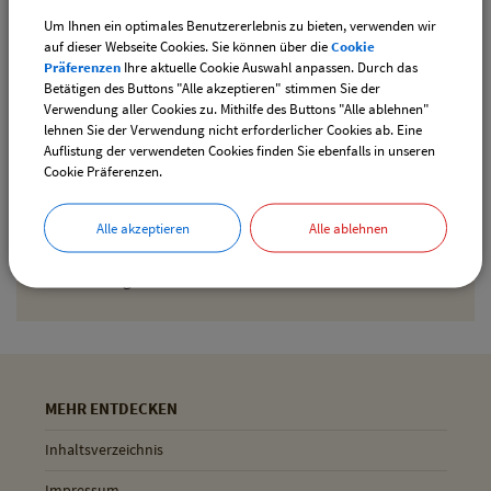
Um Ihnen ein optimales Benutzererlebnis zu bieten, verwenden wir
Den gewählten Termin als iCal-Kalenderdatei
auf dieser Webseite Cookies. Sie können über die
Cookie
downloaden
Präferenzen
Ihre aktuelle Cookie Auswahl anpassen. Durch das
Betätigen des Buttons "Alle akzeptieren" stimmen Sie der
Verwendung aller Cookies zu. Mithilfe des Buttons "Alle ablehnen"
lehnen Sie der Verwendung nicht erforderlicher Cookies ab. Eine
Drucken
Auflistung der verwendeten Cookies finden Sie ebenfalls in unseren
Cookie Präferenzen.
Gemeinde Pliening
Alle akzeptieren
Alle ablehnen
Geltinger Str. 18
85652 Pliening
MEHR ENTDECKEN
Inhaltsverzeichnis
Impressum