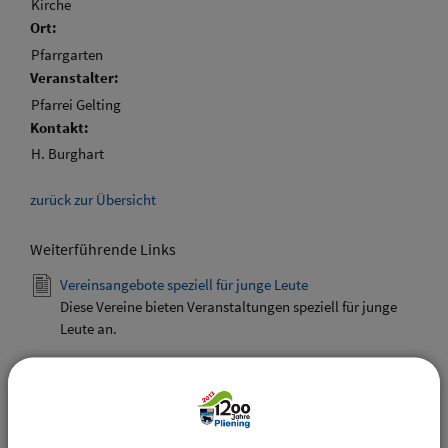
Kirche
Ort:
Pfarrgarten
Veranstalter:
Pfarrei Gelting
Kontakt:
H. Burghart
zurück zur Übersicht
Weiterführende Links
Vereinsangebote speziell für junge Leute
Diese Vereine bieten Veranstaltungen speziell für junge
Leute an.
Downloads
Den gewählten Termin als VCS-Kalenderdatei
downloaden