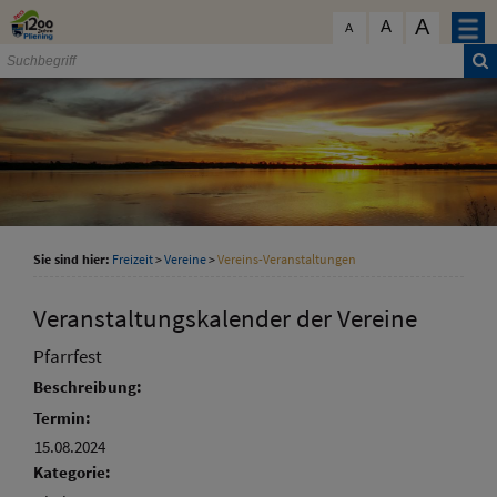
Zum Inhalt
,
zur Navigation
oder
zur Startseite
springen.
A
schließen
A
A
Sie sind hier:
Freizeit
>
Vereine
>
Vereins-Veranstaltungen
Veranstaltungskalender der Vereine
Pfarrfest
Beschreibung:
Termin:
15.08.2024
Kategorie: