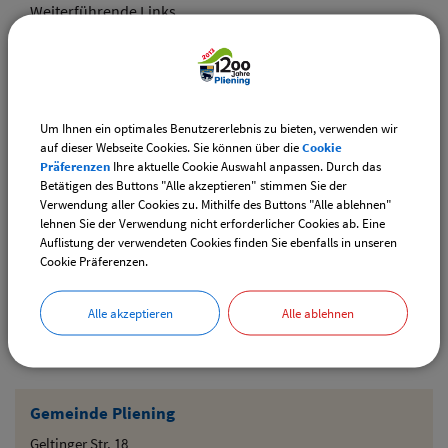
Weiterführende Links
Vereinsangebote speziell für junge Leute
Diese Vereine bieten Veranstaltungen speziell für junge
Leute an.
Um Ihnen ein optimales Benutzererlebnis zu bieten, verwenden wir
Downloads
auf dieser Webseite Cookies. Sie können über die
Cookie
Präferenzen
Ihre aktuelle Cookie Auswahl anpassen. Durch das
Den gewählten Termin als VCS-Kalenderdatei
Betätigen des Buttons "Alle akzeptieren" stimmen Sie der
downloaden
Verwendung aller Cookies zu. Mithilfe des Buttons "Alle ablehnen"
lehnen Sie der Verwendung nicht erforderlicher Cookies ab. Eine
Den gewählten Termin als iCal-Kalenderdatei
Auflistung der verwendeten Cookies finden Sie ebenfalls in unseren
downloaden
Cookie Präferenzen.
Alle akzeptieren
Alle ablehnen
Drucken
Gemeinde Pliening
Geltinger Str. 18