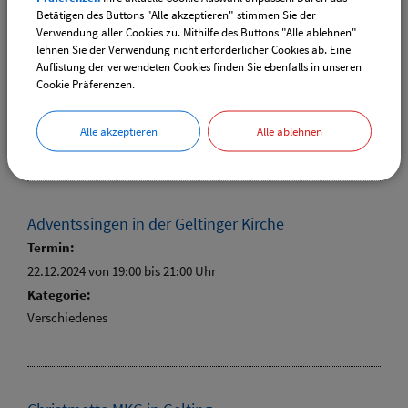
Betätigen des Buttons "Alle akzeptieren" stimmen Sie der
Verwendung aller Cookies zu. Mithilfe des Buttons "Alle ablehnen"
Glühweinumtrunk BV Landsham
lehnen Sie der Verwendung nicht erforderlicher Cookies ab. Eine
Termin:
Auflistung der verwendeten Cookies finden Sie ebenfalls in unseren
Cookie Präferenzen.
21.12.2024 von 16:00
bis 20:00 Uhr
Kategorie:
Alle akzeptieren
Alle ablehnen
Verschiedenes
Adventssingen in der Geltinger Kirche
Termin:
22.12.2024 von 19:00
bis 21:00 Uhr
Kategorie:
Verschiedenes