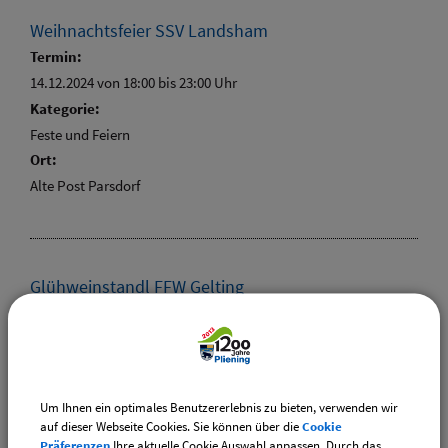
Weihnachtsfeier SSV Landsham
Termin:
14.12.2024 von 18:00
bis 23:00 Uhr
Kategorie:
Feste und Feiern
Ort:
Alte Post Parsdorf
Glühweinstandl FFW Gelting
Termin:
20.12.2024 18:00 Uhr
–
22.12.2024 22:00 Uhr
Kategorie:
Vereine
Um Ihnen ein optimales Benutzererlebnis zu bieten, verwenden wir
auf dieser Webseite Cookies. Sie können über die
Cookie
Präferenzen
Ihre aktuelle Cookie Auswahl anpassen. Durch das