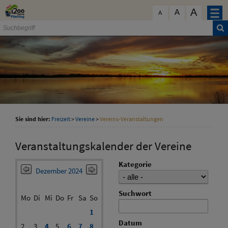
Zum Inhalt
,
zur Navigation
oder
zur Startseite
springen.
A
schließen
A
A
Sie sind hier:
Freizeit
>
Vereine
>
Vereins-Veranstaltungen
Veranstaltungskalender der Vereine
Kategorie
Dezember 2024
Suchwort
Mo
Di
Mi
Do
Fr
Sa
So
1
Datum
2
3
4
5
6
7
8