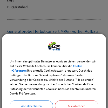
Ort:
Bürgerstüberl
Generalprobe Herbstkonzert MKG - vorher Aufbau
Podium Bürgersaal
Termin:
22.11.2024
Kategorie:
Um Ihnen ein optimales Benutzererlebnis zu bieten, verwenden wir
Konzerte
auf dieser Webseite Cookies. Sie können über die
Cookie
Ort:
Präferenzen
Ihre aktuelle Cookie Auswahl anpassen. Durch das
Bürgersaal
Betätigen des Buttons "Alle akzeptieren" stimmen Sie der
Verwendung aller Cookies zu. Mithilfe des Buttons "Alle ablehnen"
lehnen Sie der Verwendung nicht erforderlicher Cookies ab. Eine
Auflistung der verwendeten Cookies finden Sie ebenfalls in unseren
Cookie Präferenzen.
Grüner Treff
Termin:
Alle akzeptieren
Alle ablehnen