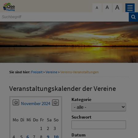
Zum Inhalt
,
zur Navigation
oder
zur Startseite
springen.
A
schließen
A
A
Sie sind hier:
Freizeit
>
Vereine
>
Vereins-Veranstaltungen
Veranstaltungskalender der Vereine
Kategorie
November 2024
Suchwort
Mo
Di
Mi
Do
Fr
Sa
So
1
2
3
Datum
4
5
6
7
8
9
10