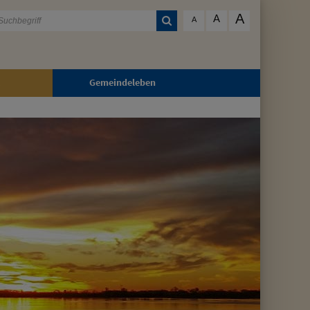
A
A
A
Gemeindeleben