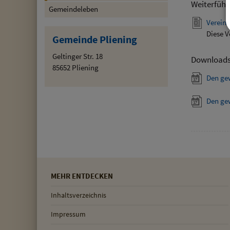
Weiterführ
Gemeindeleben
Vereins
Diese V
Gemeinde Pliening
Geltinger Str. 18
Download
85652 Pliening
Den ge
Den ge
MEHR ENTDECKEN
Inhaltsverzeichnis
Impressum