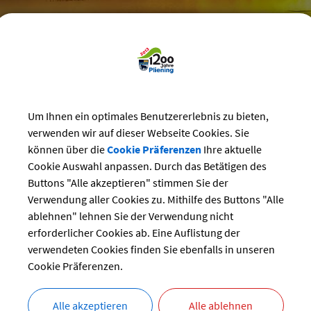
reizeit
>
Vereine
>
Vereins-Veranstaltungen
Um Ihnen ein optimales Benutzererlebnis zu bieten,
verwenden wir auf dieser Webseite Cookies. Sie
staltungskalender der Vereine
können über die
Cookie Präferenzen
Ihre aktuelle
Cookie Auswahl anpassen. Durch das Betätigen des
ßer
Buttons "Alle akzeptieren" stimmen Sie der
ng:
Verwendung aller Cookies zu. Mithilfe des Buttons "Alle
13.10.2024
ablehnen" lehnen Sie der Verwendung nicht
Verschiedenes
erforderlicher Cookies ab. Eine Auflistung der
r:
verwendeten Cookies finden Sie ebenfalls in unseren
SG Ottersberg
Cookie Präferenzen.
bersicht
Alle akzeptieren
Alle ablehnen