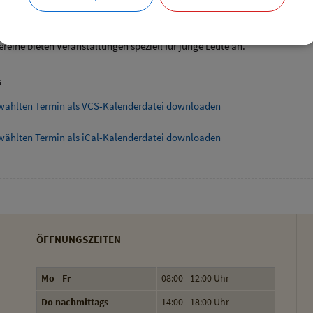
ende Links
angebote speziell für junge Leute
ereine bieten Veranstaltungen speziell für junge Leute an.
s
wählten Termin als VCS-Kalenderdatei downloaden
wählten Termin als iCal-Kalenderdatei downloaden
ÖFFNUNGSZEITEN
Mo - Fr
08:00 - 12:00 Uhr
Do nachmittags
14:00 - 18:00 Uhr