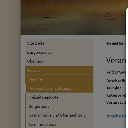
Startseite
Sie sind hier:
F
Bürgerservice
Veran
Über uns
Freizeit
Federwei
Vereine
Beschreibu
Termin:
Vereins-Veranstaltungen
Kategorie:
Freizeitangebote
Veranstalte
Bürgerhaus
Gastronomie und Übernachtung
zurück zur Ü
Termine-Export