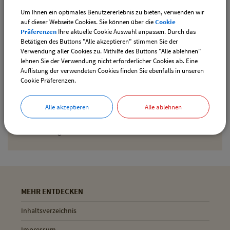
Um Ihnen ein optimales Benutzererlebnis zu bieten, verwenden wir
Den gewählten Termin als iCal-Kalenderdatei
auf dieser Webseite Cookies. Sie können über die
Cookie
downloaden
Präferenzen
Ihre aktuelle Cookie Auswahl anpassen. Durch das
Betätigen des Buttons "Alle akzeptieren" stimmen Sie der
Verwendung aller Cookies zu. Mithilfe des Buttons "Alle ablehnen"
lehnen Sie der Verwendung nicht erforderlicher Cookies ab. Eine
Drucken
Auflistung der verwendeten Cookies finden Sie ebenfalls in unseren
Cookie Präferenzen.
Gemeinde Pliening
Alle akzeptieren
Alle ablehnen
Geltinger Str. 18
85652 Pliening
MEHR ENTDECKEN
Inhaltsverzeichnis
Impressum