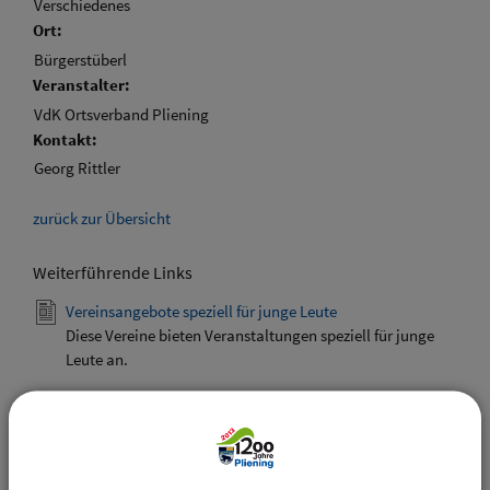
Verschiedenes
Ort:
Bürgerstüberl
Veranstalter:
VdK Ortsverband Pliening
Kontakt:
Georg Rittler
zurück zur Übersicht
Weiterführende Links
Vereinsangebote speziell für junge Leute
Diese Vereine bieten Veranstaltungen speziell für junge
Leute an.
Downloads
Den gewählten Termin als VCS-Kalenderdatei
downloaden