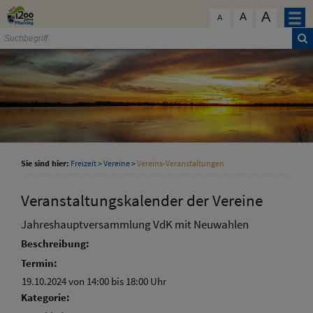
Zum Inhalt
,
zur Navigation
oder
zur Startseite
springen.
A
schließen
A
A
Sie sind hier:
Freizeit
>
Vereine
>
Vereins-Veranstaltungen
Veranstaltungskalender der Vereine
Jahreshauptversammlung VdK mit Neuwahlen
Beschreibung:
Termin:
19.10.2024 von 14:00
bis 18:00 Uhr
Kategorie: