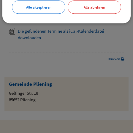
Downloads
Alle akzeptieren
Alle ablehnen
Die gefundenen Termine als VCS-Kalenderdatei
downloaden
Die gefundenen Termine als iCal-Kalenderdatei
downloaden
Drucken
Gemeinde Pliening
Geltinger Str. 18
85652 Pliening