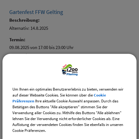
Gartenfest FFW Gelting
Beschreibung:
Alternativ: 14.8.2025
Termin:
09.08.2025 von 17:00
bis 23:00 Uhr
Kategorie:
Feste und Feiern
Um Ihnen ein optimales Benutzererlebnis zu bieten, verwenden wir
auf dieser Webseite Cookies. Sie können über die
Cookie
Präferenzen
Ihre aktuelle Cookie Auswahl anpassen. Durch das
Weiterführende Links
Betätigen des Buttons "Alle akzeptieren" stimmen Sie der
Verwendung aller Cookies zu. Mithilfe des Buttons "Alle ablehnen"
Vereinsangebote speziell für junge Leute
lehnen Sie der Verwendung nicht erforderlicher Cookies ab. Eine
Diese Vereine bieten Veranstaltungen speziell für junge
Auflistung der verwendeten Cookies finden Sie ebenfalls in unseren
Leute an.
Cookie Präferenzen.