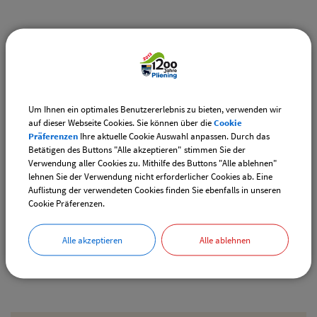
Weiterführende Links
Vereinsangebote speziell für junge Leute
Diese Vereine bieten Veranstaltungen speziell für junge
Leute an.
Um Ihnen ein optimales Benutzererlebnis zu bieten, verwenden wir
auf dieser Webseite Cookies. Sie können über die
Cookie
Downloads
Präferenzen
Ihre aktuelle Cookie Auswahl anpassen. Durch das
Betätigen des Buttons "Alle akzeptieren" stimmen Sie der
Den gewählten Termin als VCS-Kalenderdatei
Verwendung aller Cookies zu. Mithilfe des Buttons "Alle ablehnen"
downloaden
lehnen Sie der Verwendung nicht erforderlicher Cookies ab. Eine
Auflistung der verwendeten Cookies finden Sie ebenfalls in unseren
Den gewählten Termin als iCal-Kalenderdatei
Cookie Präferenzen.
downloaden
Alle akzeptieren
Alle ablehnen
Drucken