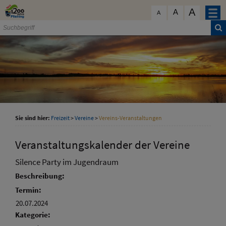
Zum Inhalt
,
zur Navigation
oder
zur Startseite
springen.
A
schließen
A
A
Sie sind hier:
Freizeit
>
Vereine
>
Vereins-Veranstaltungen
Veranstaltungskalender der Vereine
Silence Party im Jugendraum
Beschreibung:
Termin:
20.07.2024
Kategorie: