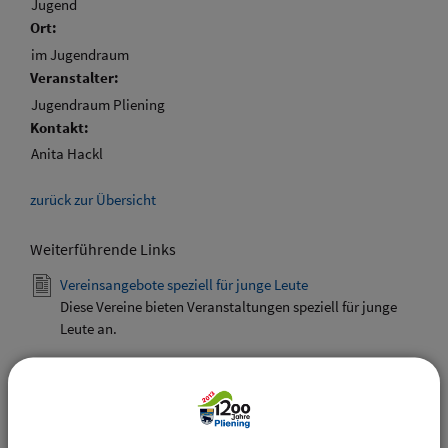
Jugend
Ort:
im Jugendraum
Veranstalter:
Jugendraum Pliening
Kontakt:
Anita Hackl
zurück zur Übersicht
Weiterführende Links
Vereinsangebote speziell für junge Leute
Diese Vereine bieten Veranstaltungen speziell für junge
Leute an.
Downloads
Den gewählten Termin als VCS-Kalenderdatei
downloaden