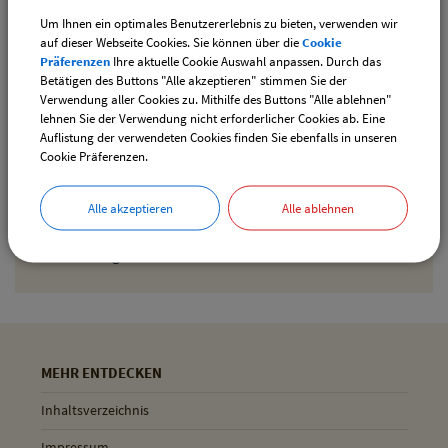
Um Ihnen ein optimales Benutzererlebnis zu bieten, verwenden wir
Den gewählten Termin als iCal-Kalenderdatei
auf dieser Webseite Cookies. Sie können über die
Cookie
downloaden
Präferenzen
Ihre aktuelle Cookie Auswahl anpassen. Durch das
Betätigen des Buttons "Alle akzeptieren" stimmen Sie der
Verwendung aller Cookies zu. Mithilfe des Buttons "Alle ablehnen"
lehnen Sie der Verwendung nicht erforderlicher Cookies ab. Eine
Drucken
Auflistung der verwendeten Cookies finden Sie ebenfalls in unseren
Cookie Präferenzen.
Gemeinde Pliening
Alle akzeptieren
Alle ablehnen
Geltinger Str. 18
85652 Pliening
MEHR ENTDECKEN
Inhaltsverzeichnis
Impressum