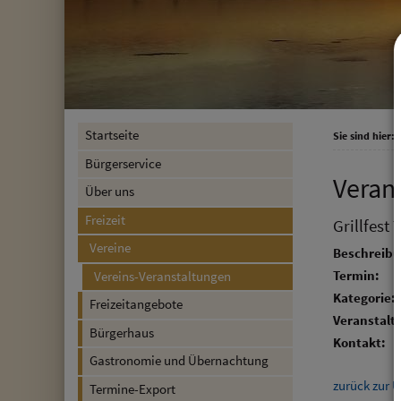
Startseite
Sie sind hier:
F
Bürgerservice
Veran
Über uns
Freizeit
Grillfest
Vereine
Beschreibu
Termin:
Vereins-Veranstaltungen
Kategorie:
Freizeitangebote
Veranstalte
Bürgerhaus
Kontakt:
Gastronomie und Übernachtung
zurück zur Ü
Termine-Export