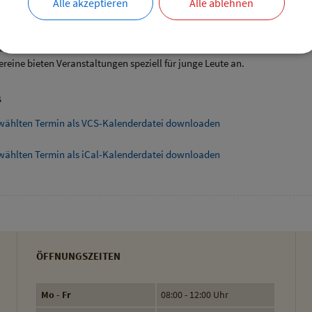
Alle akzeptieren
Alle ablehnen
ende Links
angebote speziell für junge Leute
ereine bieten Veranstaltungen speziell für junge Leute an.
s
wählten Termin als VCS-Kalenderdatei downloaden
wählten Termin als iCal-Kalenderdatei downloaden
ÖFFNUNGSZEITEN
Mo - Fr
08:00 - 12:00 Uhr