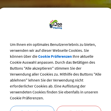
reizeit
>
Vereine
>
Vereins-Veranstaltungen
Um Ihnen ein optimales Benutzererlebnis zu bieten,
staltungskalender der Vereine
verwenden wir auf dieser Webseite Cookies. Sie
können über die
Cookie Präferenzen
Ihre aktuelle
Cookie Auswahl anpassen. Durch das Betätigen des
 Trachtenverein
Buttons "Alle akzeptieren" stimmen Sie der
ng:
Verwendung aller Cookies zu. Mithilfe des Buttons "Alle
19.07.2024
ablehnen" lehnen Sie der Verwendung nicht
Feste und Feiern
erforderlicher Cookies ab. Eine Auflistung der
r:
Trachtenverein
verwendeten Cookies finden Sie ebenfalls in unseren
Andreas Obermaier
Cookie Präferenzen.
bersicht