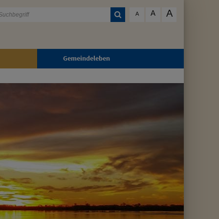
A
A
A
Gemeindeleben