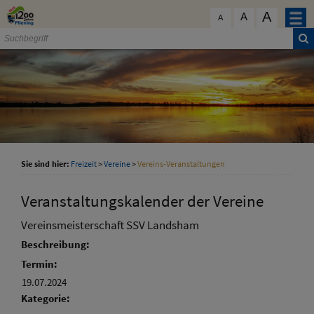
Zum Inhalt
,
zur Navigation
oder
zur Startseite
springen.
A
schließen
A
A
Sie sind hier:
Freizeit
>
Vereine
>
Vereins-Veranstaltungen
Veranstaltungskalender der Vereine
Vereinsmeisterschaft SSV Landsham
Beschreibung:
Termin:
19.07.2024
Kategorie: