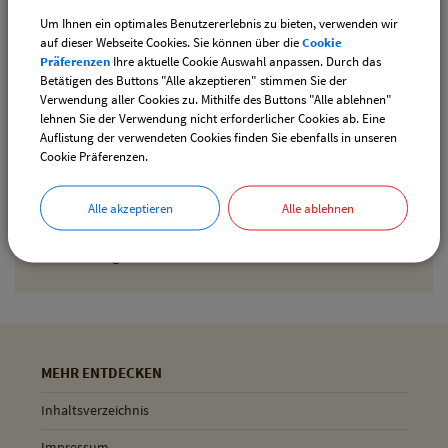
Um Ihnen ein optimales Benutzererlebnis zu bieten, verwenden wir
Den gewählten Termin als iCal-Kalenderdatei
auf dieser Webseite Cookies. Sie können über die
Cookie
downloaden
Präferenzen
Ihre aktuelle Cookie Auswahl anpassen. Durch das
Betätigen des Buttons "Alle akzeptieren" stimmen Sie der
Verwendung aller Cookies zu. Mithilfe des Buttons "Alle ablehnen"
lehnen Sie der Verwendung nicht erforderlicher Cookies ab. Eine
Drucken
Auflistung der verwendeten Cookies finden Sie ebenfalls in unseren
Cookie Präferenzen.
Gemeinde Pliening
Alle akzeptieren
Alle ablehnen
Geltinger Str. 18
85652 Pliening
MEHR ENTDECKEN
Inhaltsverzeichnis
Impressum