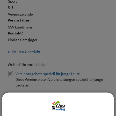
Sport
Ort:
Vereinsgelände
Veranstalter:
SSV Landsham
Kontakt:
Florian Gemsjäger
zurück zur Übersicht
Weiterführende Links
Vereinsangebote speziell für junge Leute
Diese Vereine bieten Veranstaltungen speziell für junge
Leute an.
Downloads
Den gewählten Termin als VCS-Kalenderdatei
downloaden