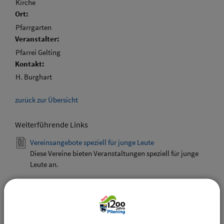
Kirche
Ort:
Pfarrgarten
Veranstalter:
Pfarrei Gelting
Kontakt:
H. Burghart
zurück zur Übersicht
Weiterführende Links
Vereinsangebote speziell für junge Leute
Diese Vereine bieten Veranstaltungen speziell für junge
Leute an.
Downloads
Den gewählten Termin als VCS-Kalenderdatei
downloaden