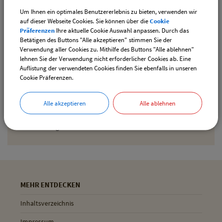
Um Ihnen ein optimales Benutzererlebnis zu bieten, verwenden wir
Den gewählten Termin als iCal-Kalenderdatei
auf dieser Webseite Cookies. Sie können über die
Cookie
downloaden
Präferenzen
Ihre aktuelle Cookie Auswahl anpassen. Durch das
Betätigen des Buttons "Alle akzeptieren" stimmen Sie der
Verwendung aller Cookies zu. Mithilfe des Buttons "Alle ablehnen"
lehnen Sie der Verwendung nicht erforderlicher Cookies ab. Eine
Drucken
Auflistung der verwendeten Cookies finden Sie ebenfalls in unseren
Cookie Präferenzen.
Gemeinde Pliening
Alle akzeptieren
Alle ablehnen
Geltinger Str. 18
85652 Pliening
MEHR ENTDECKEN
Inhaltsverzeichnis
Impressum