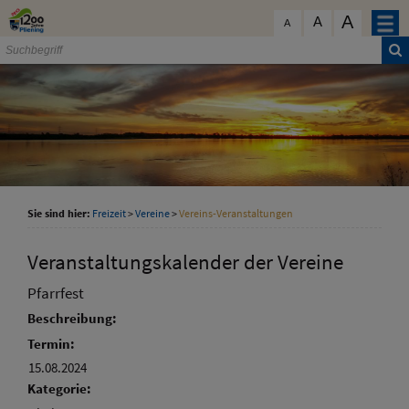
Zum Inhalt
,
zur Navigation
oder
zur Startseite
springen.
A
schließen
A
A
Sie sind hier:
Freizeit
>
Vereine
>
Vereins-Veranstaltungen
Veranstaltungskalender der Vereine
Pfarrfest
Beschreibung:
Termin:
15.08.2024
Kategorie: