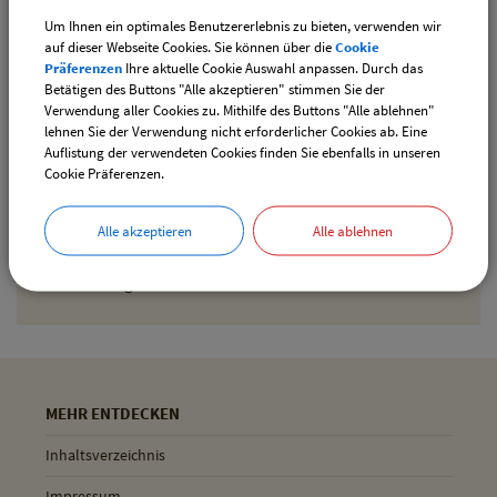
Um Ihnen ein optimales Benutzererlebnis zu bieten, verwenden wir
Den gewählten Termin als iCal-Kalenderdatei
auf dieser Webseite Cookies. Sie können über die
Cookie
downloaden
Präferenzen
Ihre aktuelle Cookie Auswahl anpassen. Durch das
Betätigen des Buttons "Alle akzeptieren" stimmen Sie der
Verwendung aller Cookies zu. Mithilfe des Buttons "Alle ablehnen"
lehnen Sie der Verwendung nicht erforderlicher Cookies ab. Eine
Drucken
Auflistung der verwendeten Cookies finden Sie ebenfalls in unseren
Cookie Präferenzen.
Gemeinde Pliening
Alle akzeptieren
Alle ablehnen
Geltinger Str. 18
85652 Pliening
MEHR ENTDECKEN
Inhaltsverzeichnis
Impressum