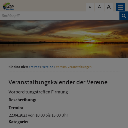
Zum Inhalt
,
zur Navigation
oder
zur Startseite
springen.
A
schließen
A
A
Sie sind hier:
Freizeit
>
Vereine
>
Vereins-Veranstaltungen
Veranstaltungskalender der Vereine
Vorbereitungstreffen Firmung
Beschreibung:
Termin:
22.04.2023 von 10:00
bis 15:00 Uhr
Kategorie: