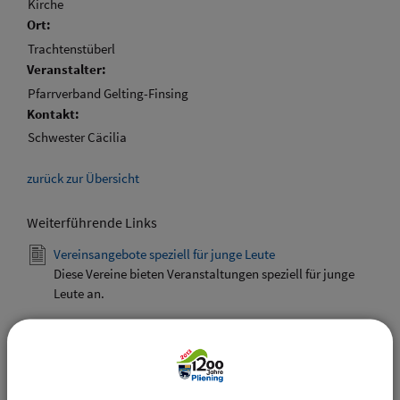
Kirche
Ort:
Trachtenstüberl
Veranstalter:
Pfarrverband Gelting-Finsing
Kontakt:
Schwester Cäcilia
zurück zur Übersicht
Weiterführende Links
Vereinsangebote speziell für junge Leute
Diese Vereine bieten Veranstaltungen speziell für junge
Leute an.
Downloads
Den gewählten Termin als VCS-Kalenderdatei
downloaden