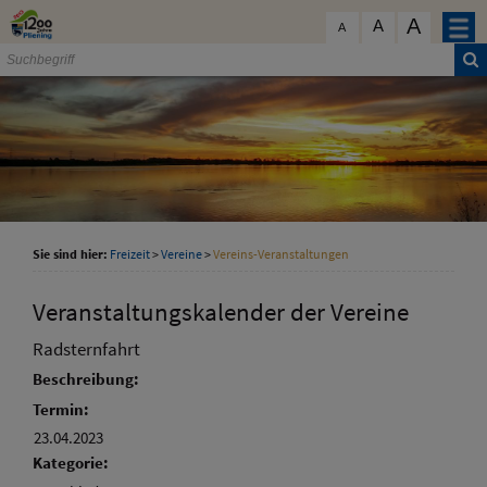
Zum Inhalt
,
zur Navigation
oder
zur Startseite
springen.
A
schließen
A
A
Sie sind hier:
Freizeit
>
Vereine
>
Vereins-Veranstaltungen
Veranstaltungskalender der Vereine
Radsternfahrt
Beschreibung:
Termin:
23.04.2023
Kategorie: