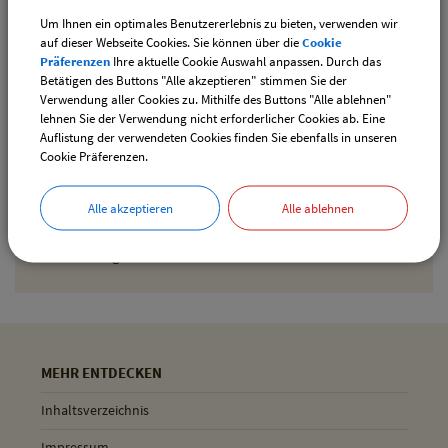
Um Ihnen ein optimales Benutzererlebnis zu bieten, verwenden wir
Den gewählten Termin als iCal-Kalenderdatei
auf dieser Webseite Cookies. Sie können über die
Cookie
downloaden
Präferenzen
Ihre aktuelle Cookie Auswahl anpassen. Durch das
Betätigen des Buttons "Alle akzeptieren" stimmen Sie der
Verwendung aller Cookies zu. Mithilfe des Buttons "Alle ablehnen"
lehnen Sie der Verwendung nicht erforderlicher Cookies ab. Eine
Drucken
Auflistung der verwendeten Cookies finden Sie ebenfalls in unseren
Cookie Präferenzen.
Gemeinde Pliening
Alle akzeptieren
Alle ablehnen
Geltinger Str. 18
85652 Pliening
MEHR ENTDECKEN
Inhaltsverzeichnis
Impressum