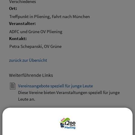
Verschiedenes
Ort:
Treffpunkt in Pliening, Fahrt nach München
Veranstalter:
ADFC und Grüne OV Pliening
Kontakt:
Petra Schepanski, OV Grüne
zurück zur Übersicht
Weiterführende Links
Vereinsangebote speziell für junge Leute
Diese Vereine bieten Veranstaltungen speziell für junge
Leute an.
Downloads
Den gewählten Termin als VCS-Kalenderdatei
downloaden