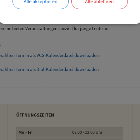
Alle akzeptieren
Alle ablehnen
ende Links
angebote speziell für junge Leute
ereine bieten Veranstaltungen speziell für junge Leute an.
s
wählten Termin als VCS-Kalenderdatei downloaden
wählten Termin als iCal-Kalenderdatei downloaden
ÖFFNUNGSZEITEN
Mo - Fr
08:00 - 12:00 Uhr