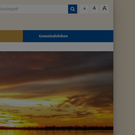
A
A
A
Gemeindeleben