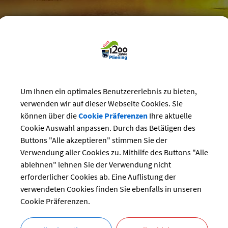
reizeit
>
Vereine
>
Vereins-Veranstaltungen
Um Ihnen ein optimales Benutzererlebnis zu bieten,
staltungskalender der Vereine
verwenden wir auf dieser Webseite Cookies. Sie
können über die
Cookie Präferenzen
Ihre aktuelle
Cookie Auswahl anpassen. Durch das Betätigen des
mzug Ottersberg
Buttons "Alle akzeptieren" stimmen Sie der
ng:
Verwendung aller Cookies zu. Mithilfe des Buttons "Alle
13.11.2022 von 16:30
bis 19:30 Uhr
ablehnen" lehnen Sie der Verwendung nicht
Vereine
erforderlicher Cookies ab. Eine Auflistung der
Treffpunkt Schützenheim
verwendeten Cookies finden Sie ebenfalls in unseren
r:
SG Ottersberg
Cookie Präferenzen.
bersicht