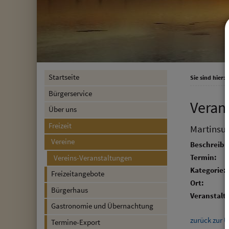
Startseite
Sie sind hier:
F
Bürgerservice
Veran
Über uns
Freizeit
Martinsu
Vereine
Beschreibu
Termin:
Vereins-Veranstaltungen
Kategorie:
Freizeitangebote
Ort:
Bürgerhaus
Veranstalte
Gastronomie und Übernachtung
zurück zur Ü
Termine-Export