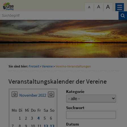
Zum Inhalt
,
zur Navigation
oder
zur Startseite
springen.
A
schließen
A
A
Sie sind hier:
Freizeit
>
Vereine
>
Vereins-Veranstaltungen
Veranstaltungskalender der Vereine
Kategorie
November 2022
Suchwort
Mo
Di
Mi
Do
Fr
Sa
So
1
2
3
4
5
6
Datum
7
8
9
10
11
12
13