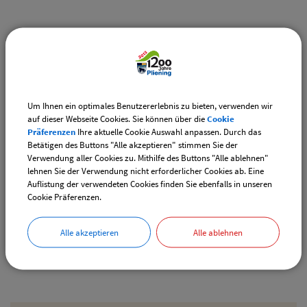
Weiterführende Links
Vereinsangebote speziell für junge Leute
Diese Vereine bieten Veranstaltungen speziell für junge
Leute an.
Um Ihnen ein optimales Benutzererlebnis zu bieten, verwenden wir
auf dieser Webseite Cookies. Sie können über die
Cookie
Downloads
Präferenzen
Ihre aktuelle Cookie Auswahl anpassen. Durch das
Betätigen des Buttons "Alle akzeptieren" stimmen Sie der
Den gewählten Termin als VCS-Kalenderdatei
Verwendung aller Cookies zu. Mithilfe des Buttons "Alle ablehnen"
downloaden
lehnen Sie der Verwendung nicht erforderlicher Cookies ab. Eine
Auflistung der verwendeten Cookies finden Sie ebenfalls in unseren
Den gewählten Termin als iCal-Kalenderdatei
Cookie Präferenzen.
downloaden
Alle akzeptieren
Alle ablehnen
Drucken