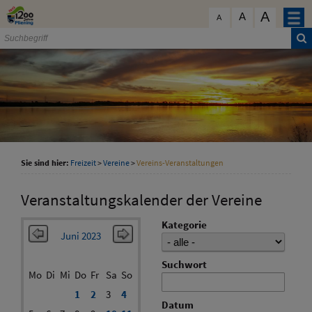
Zum Inhalt
,
zur Navigation
oder
zur Startseite
springen.
A
schließen
A
A
Sie sind hier:
Freizeit
>
Vereine
>
Vereins-Veranstaltungen
Veranstaltungskalender der Vereine
Kategorie
Juni 2023
Suchwort
Mo
Di
Mi
Do
Fr
Sa
So
1
2
3
4
Datum