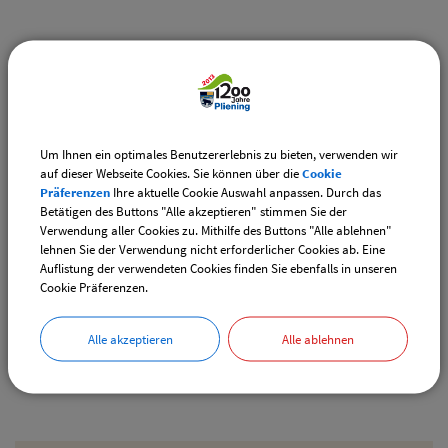
Weiterführende Links
Vereinsangebote speziell für junge Leute
Diese Vereine bieten Veranstaltungen speziell für junge
Leute an.
Um Ihnen ein optimales Benutzererlebnis zu bieten, verwenden wir
auf dieser Webseite Cookies. Sie können über die
Cookie
Downloads
Präferenzen
Ihre aktuelle Cookie Auswahl anpassen. Durch das
Betätigen des Buttons "Alle akzeptieren" stimmen Sie der
Den gewählten Termin als VCS-Kalenderdatei
Verwendung aller Cookies zu. Mithilfe des Buttons "Alle ablehnen"
downloaden
lehnen Sie der Verwendung nicht erforderlicher Cookies ab. Eine
Auflistung der verwendeten Cookies finden Sie ebenfalls in unseren
Den gewählten Termin als iCal-Kalenderdatei
Cookie Präferenzen.
downloaden
Alle akzeptieren
Alle ablehnen
Drucken